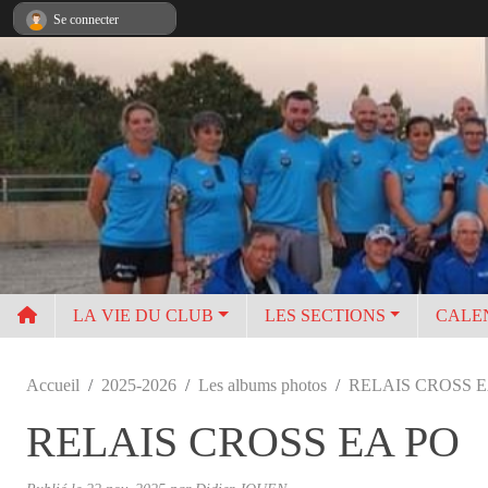
Panneau de gestion des cookies
Se connecter
LA VIE DU CLUB
LES SECTIONS
CALE
Accueil
2025-2026
Les albums photos
RELAIS CROSS E
RELAIS CROSS EA PO