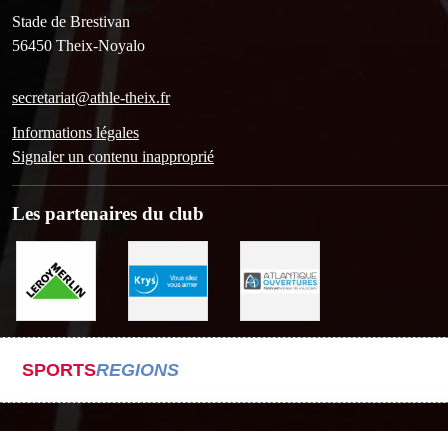
Stade de Brestivan
56450
Theix-Noyalo
secretariat@athle-theix.fr
Informations légales
Signaler un contenu inapproprié
Les partenaires du club
SPORTS
REGIONS