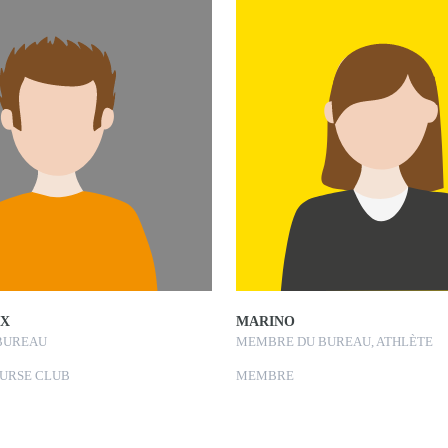
UX
MARINO
BUREAU
MEMBRE DU BUREAU, ATHLÈTE
URSE CLUB
MEMBRE