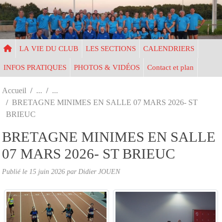
Panneau de gestion des cookies
LA VIE DU CLUB
LES SECTIONS
CALENDRIERS
INFOS PRATIQUES
PHOTOS & VIDÉOS
Contact et plan
Accueil
BRETAGNE MINIMES EN SALLE 07 MARS 2026- ST
BRIEUC
BRETAGNE MINIMES EN SALLE
07 MARS 2026- ST BRIEUC
Publié le
15 juin 2026
par Didier JOUEN