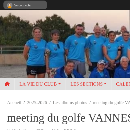
Panneau de gestion des cookies
Se connecter
LA VIE DU CLUB
LES SECTIONS
CALE
Accueil
2025-2026
Les albums photos
meeting du golfe
meeting du golfe VANNE