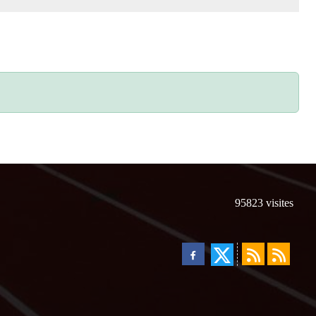
95823
visites