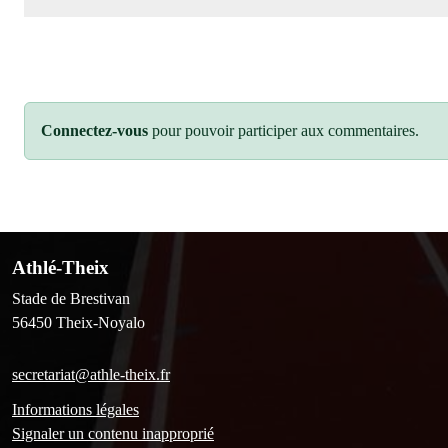
Connectez-vous
pour pouvoir participer aux commentaires.
Athlé-Theix
Stade de Brestivan
56450
Theix-Noyalo
secretariat@athle-theix.fr
Informations légales
Signaler un contenu inapproprié