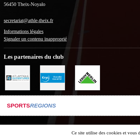
56450
Theix-Noyalo
secretariat@athle-theix.fr
Informations légales
Signaler un contenu inapproprié
Les partenaires du club
SPORTS
REGIONS
Ce site utilise des cookies et vous