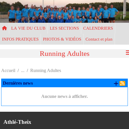
Panneau de gestion des cookies
LA VIE DU CLUB
LES SECTIONS
CALENDRIERS
INFOS PRATIQUES
PHOTOS & VIDÉOS
Contact et plan
Running Adultes
Accueil
Running Adultes
+ d
Dernières news
Aucune news à afficher.
Athlé-Theix