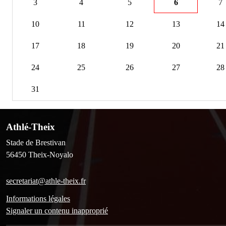
3
4
5
6
7
10
11
12
13
14
17
18
19
20
21
24
25
26
27
28
31
Athlé-Theix
Stade de Brestivan
56450
Theix-Noyalo
secretariat@athle-theix.fr
Informations légales
Signaler un contenu inapproprié