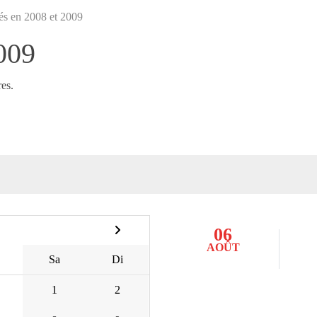
s en 2008 et 2009
009
es.
06
AOÛT
Sa
Di
1
2