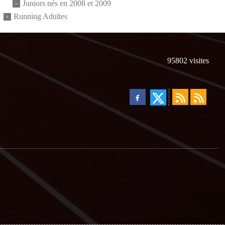
Juniors nés en 2008 et 2009
Running Adultes
95802
visites