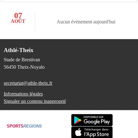
07
AOÛT
Aucun évènement aujourd'hui
Athlé-Theix
Stade de Brestivan
56450
Theix-Noyalo
secretariat@athle-theix.fr
Informations légales
Signaler un contenu inapproprié
SPORTS
REGIONS