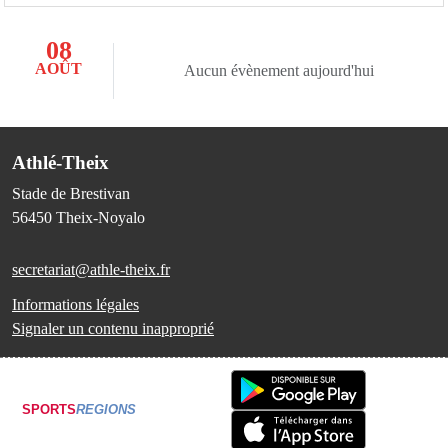
08
AOÛT
Aucun évènement aujourd'hui
Athlé-Theix
Stade de Brestivan
56450
Theix-Noyalo
secretariat@athle-theix.fr
Informations légales
Signaler un contenu inapproprié
SPORTS
REGIONS