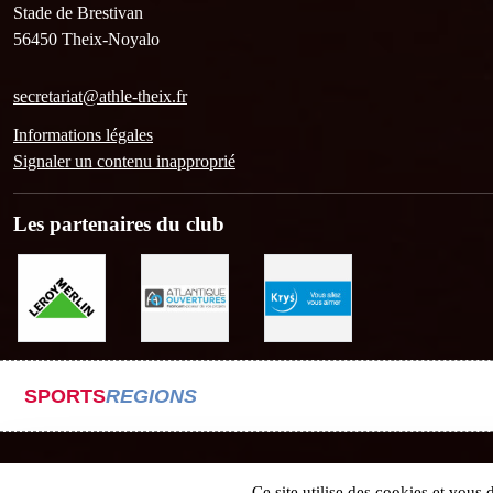
Stade de Brestivan
56450
Theix-Noyalo
secretariat@athle-theix.fr
Informations légales
Signaler un contenu inapproprié
Les partenaires du club
SPORTS
REGIONS
Ce site utilise des cookies et vous