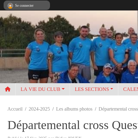
Panneau de gestion des cookies
Se connecter
LA VIE DU CLUB
LES SECTIONS
CALE
Accueil
2024-2025
Les albums photos
Départemental cross
Départemental cross Quest