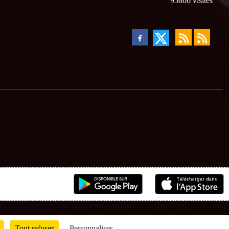
95806
visites
Tout refuser
Personnaliser