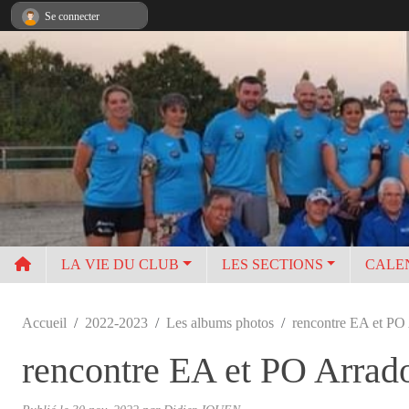
Panneau de gestion des cookies
Se connecter
LA VIE DU CLUB
LES SECTIONS
CALE
Accueil
2022-2023
Les albums photos
rencontre EA et PO
rencontre EA et PO Arrad